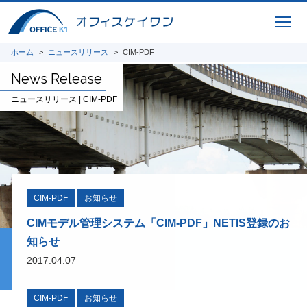
橋梁工事VR安全教育システム
ホーム
ニュースリリース
CIM-PDF
NETIS登録技術
KK-180029-VE
News Release
ニュースリリース | CIM-PDF
メタバース橋梁施工シミュレーシ
ョンシステム
NETIS登録技術
CIM-PDF
お知らせ
KK-220085-A
詳細ページ準備中
CIMモデル管理システム「CIM-PDF」NETIS登録のお
知らせ
Infra
Puzzle
2017.04.07
建設業の魅力を発信するためのコミュ
ニケーションツール
CIM-PDF
お知らせ