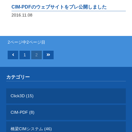
CIM-PDFのウェブサイトをプレ公開しました
2016.11.08
CIMコレクション
橋梁CIMシステムのコレクションシリーズ
2ページ中2ページ目
用途別にまとめたお得なセットパッケージ
1
2
カテゴリー
ICTサービス
橋梁CIM 支援サービス 3Dモデリング、設
Click3D (15)
計照査、重心計算、施工シミュレーション、
完成パース、 CIM-PDF変換、点群データ、
AR / VR、自社プログラムを利用した設計図
CIM-PDF (8)
面、原寸展開データ作成、 スタッド配置図
作成、曲面展開図作成
橋梁CIMシステム (46)