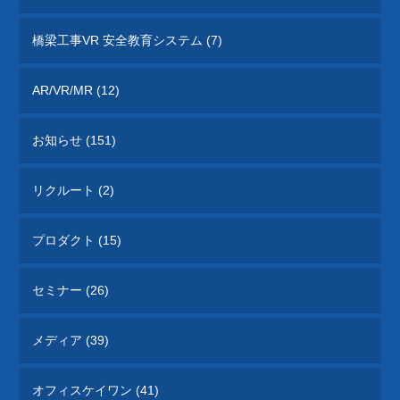
研究開発
橋梁工事VR 安全教育システム (7)
将来の橋梁建設システムの生産性向上に貢献
すべく、3Dモデルを中心とした研究開発に
取り組んでいます。共同開発やオープンイノ
AR/VR/MR (12)
ベーション、また投稿論文や講演実績を紹介
いたします。
お知らせ (151)
i-Construction
リクルート (2)
橋梁の建設現場におけるオープンイノベーシ
ョン
プロダクト (15)
オフィスケイワンが参画するコンソーシアム
が取り組んだ「建設現場の生産性を飛躍的に
向上するための革新的技術の導入・活用に関
セミナー (26)
するプロジェクト」をご紹介しています。
メディア (39)
橋梁ギャラリー
橋梁は構造形式の違いで「桁橋」「アーチ
オフィスケイワン (41)
橋」「トラス橋」「斜張橋」「吊橋」に大別