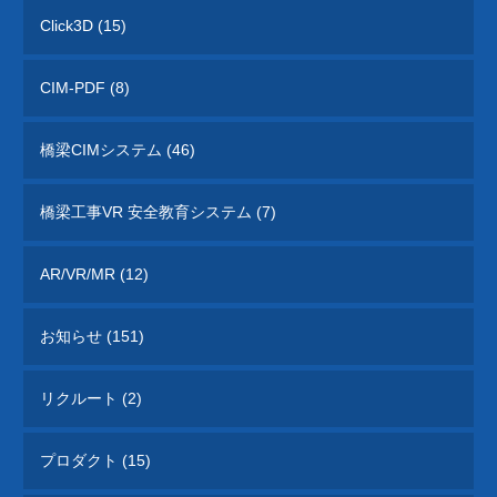
Click3D (15)
i-Construction
CIM-PDF (8)
橋梁の建設現場におけるオープンイノベーシ
ョン
オフィスケイワンが参画するコンソーシアム
橋梁CIMシステム (46)
が取り組んだ「建設現場の生産性を飛躍的に
向上するための革新的技術の導入・活用に関
するプロジェクト」をご紹介しています。
橋梁工事VR 安全教育システム (7)
橋梁ギャラリー
AR/VR/MR (12)
橋梁は構造形式の違いで「桁橋」「アーチ
橋」「トラス橋」「斜張橋」「吊橋」に大別
お知らせ (151)
できます。 全国各地で地域のランドマーク
となっている橋梁をご紹介しています。
リクルート (2)
プロダクト (15)