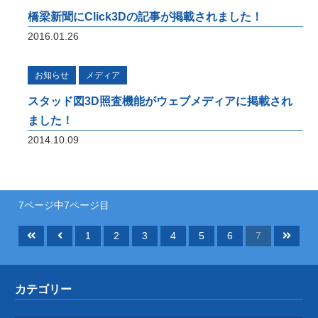
用途別にまとめたお得なセットパッケージ
橋梁新聞にClick3Dの記事が掲載されました！
2016.01.26
お知らせ
メディア
ICTサービス
スタッド図3D照査機能がウェブメディアに掲載され
橋梁CIM 支援サービス 3Dモデリング、設
ました！
計照査、重心計算、施工シミュレーション、
2014.10.09
完成パース、 CIM-PDF変換、点群データ、
AR / VR、自社プログラムを利用した設計図
面、原寸展開データ作成、 スタッド配置図
作成、曲面展開図作成
7ページ中7ページ目
研究開発
1
2
3
4
5
6
7
将来の橋梁建設システムの生産性向上に貢献
すべく、3Dモデルを中心とした研究開発に
取り組んでいます。共同開発やオープンイノ
カテゴリー
ベーション、また投稿論文や講演実績を紹介
いたします。