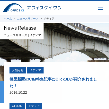
メタバース橋梁施工シミュレーシ
ホーム
ニュースリリース
メディア
ョンシステム
News Release
NETIS登録技術
KK-220085-A
ニュースリリース | メディア
詳細ページ準備中
Infra
Puzzle
建設業の魅力を発信するためのコミュ
ニケーションツール
お知らせ
メディア
橋梁新聞のCIM特集記事にClick3Dが紹介されまし
た！
2016.10.22
CIMコレクション
Click3D
メディア
橋梁CIMシステムのコレクションシリーズ