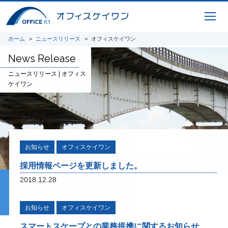
Infra
Puzzle
建設業の魅力を発信するためのコミュ
ホーム
ニュースリリース
オフィスケイワン
ニケーションツール
News Release
ニュースリリース | オフィス
ケイワン
CIMコレクション
橋梁CIMシステムのコレクションシリーズ
用途別にまとめたお得なセットパッケージ
お知らせ
オフィスケイワン
採用情報ページを更新しました。
2018.12.28
ICTサービス
お知らせ
オフィスケイワン
橋梁CIM 支援サービス 3Dモデリング、設
スマートスケープとの業務提携に関するお知らせ