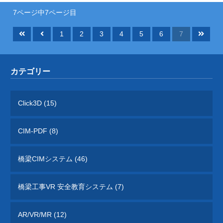
するプロジェクト」をご紹介しています。
7ページ中7ページ目
橋梁ギャラリー
1
2
3
4
5
6
7
橋梁は構造形式の違いで「桁橋」「アーチ
橋」「トラス橋」「斜張橋」「吊橋」に大別
できます。 全国各地で地域のランドマーク
カテゴリー
となっている橋梁をご紹介しています。
Click3D (15)
CIM-PDF (8)
橋梁CIMシステム (46)
橋梁工事VR 安全教育システム (7)
AR/VR/MR (12)