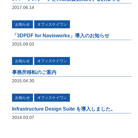
計照査、重心計算、施工シミュレーション、
2017.06.14
完成パース、 CIM-PDF変換、点群データ、
AR / VR、自社プログラムを利用した設計図
面、原寸展開データ作成、 スタッド配置図
お知らせ
オフィスケイワン
作成、曲面展開図作成
「3DPDF for Navisworks」導入のお知らせ
研究開発
2015.09.03
将来の橋梁建設システムの生産性向上に貢献
すべく、3Dモデルを中心とした研究開発に
お知らせ
オフィスケイワン
取り組んでいます。共同開発やオープンイノ
ベーション、また投稿論文や講演実績を紹介
事務所移転のご案内
いたします。
2015.04.30
お知らせ
オフィスケイワン
i-Construction
Infrastructure Design Suite を導入しました。
橋梁の建設現場におけるオープンイノベーシ
ョン
2014.03.07
オフィスケイワンが参画するコンソーシアム
が取り組んだ「建設現場の生産性を飛躍的に
向上するための革新的技術の導入・活用に関