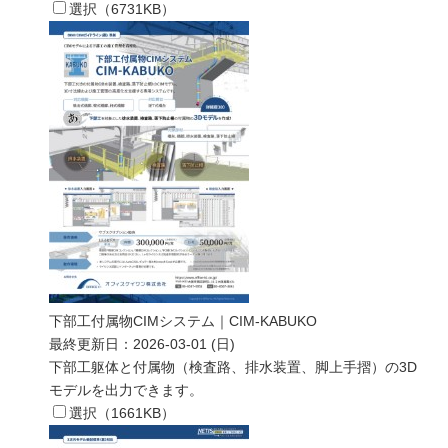
選択（
6731
KB）
下部工付属物CIMシステム｜CIM-KABUKO
最終更新日：
2026-03-01 (日)
下部工躯体と付属物（検査路、排水装置、脚上手摺）の3D
モデルを出力できます。
選択（
1661
KB）