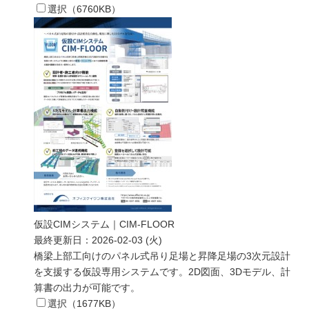
選択（
6760
KB）
仮設CIMシステム｜CIM-FLOOR
最終更新日：
2026-02-03 (火)
橋梁上部工向けのパネル式吊り足場と昇降足場の3次元設計
を支援する仮設専用システムです。2D図面、3Dモデル、計
算書の出力が可能です。
選択（
1677
KB）