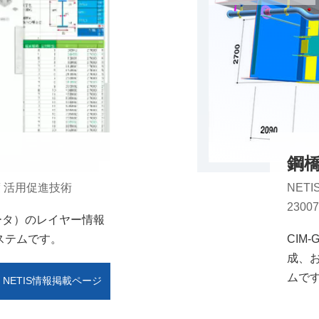
鋼橋
年度 活用促進技術
NETI
23007
データ）のレイヤー情報
ステムです。
CIM
成、
ムで
NETIS情報掲載ページ