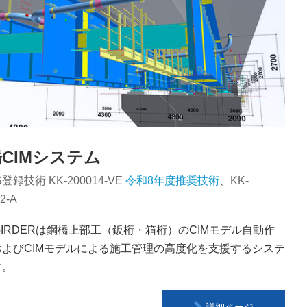
CIMシステム
S登録技術 KK-200014-VE
令和8年度推奨技術
、KK-
2-A
-GIRDERは鋼橋上部工（鈑桁・箱桁）のCIMモデル自動作
およびCIMモデルによる施工管理の高度化を支援するシステ
す。
詳細ページ