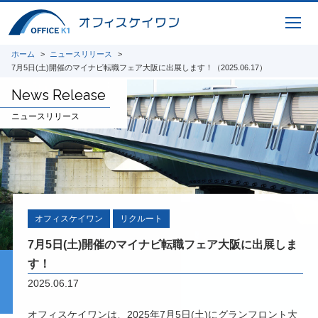
取り組んでいます。共同開発やオープンイノ
ベーション、また投稿論文や講演実績を紹介
いたします。
ホーム
ニュースリリース
7月5日(土)開催のマイナビ転職フェア大阪に出展します！（2025.06.17）
i-Construction
News Release
橋梁の建設現場におけるオープンイノベーシ
ニュースリリース
ョン
オフィスケイワンが参画するコンソーシアム
が取り組んだ「建設現場の生産性を飛躍的に
向上するための革新的技術の導入・活用に関
するプロジェクト」をご紹介しています。
オフィスケイワン
リクルート
橋梁ギャラリー
橋梁は構造形式の違いで「桁橋」「アーチ
7月5日(土)開催のマイナビ転職フェア大阪に出展しま
橋」「トラス橋」「斜張橋」「吊橋」に大別
す！
できます。 全国各地で地域のランドマーク
2025.06.17
となっている橋梁をご紹介しています。
オフィスケイワンは、2025年7月5日(土)にグランフロント大