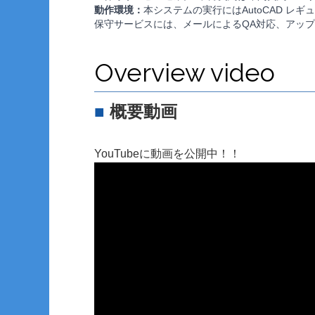
動作環境：
本システムの実行にはAutoCAD レギュ
保守サービスには、メールによるQA対応、アッ
Overview video
■
概要動画
YouTubeに動画を公開中！！