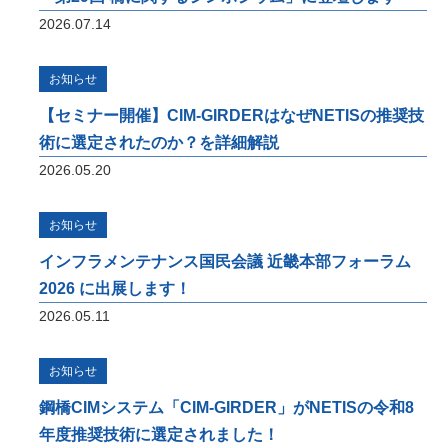
2026.07.14
i-Construction
お知らせ
橋梁の建設現場におけるオープンイノベーシ
ョン
【セミナー開催】CIM-GIRDERはなぜNETISの推奨技
オフィスケイワンが参画するコンソーシアム
術に選定されたのか？を詳細解説
が取り組んだ「建設現場の生産性を飛躍的に
2026.05.20
向上するための革新的技術の導入・活用に関
するプロジェクト」をご紹介しています。
お知らせ
橋梁ギャラリー
インフラメンテナンス国民会議 近畿本部フォーラム
橋梁は構造形式の違いで「桁橋」「アーチ
2026 に出展します！
橋」「トラス橋」「斜張橋」「吊橋」に大別
2026.05.11
できます。 全国各地で地域のランドマーク
となっている橋梁をご紹介しています。
お知らせ
鋼橋CIMシステム「CIM-GIRDER」がNETISの令和8
年度推奨技術に選定されました！