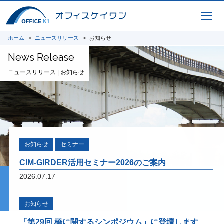
用途別にまとめたお得なセットパッケージ
ホーム
ニュースリリース
お知らせ
News Release
ICTサービス
ニュースリリース | お知らせ
橋梁CIM 支援サービス 3Dモデリング、設
計照査、重心計算、施工シミュレーション、
完成パース、 CIM-PDF変換、点群データ、
AR / VR、自社プログラムを利用した設計図
面、原寸展開データ作成、 スタッド配置図
作成、曲面展開図作成
お知らせ
セミナー
研究開発
CIM-GIRDER活用セミナー2026のご案内
2026.07.17
将来の橋梁建設システムの生産性向上に貢献
すべく、3Dモデルを中心とした研究開発に
取り組んでいます。共同開発やオープンイノ
お知らせ
ベーション、また投稿論文や講演実績を紹介
いたします。
「第29回 橋に関するシンポジウム」に登壇します