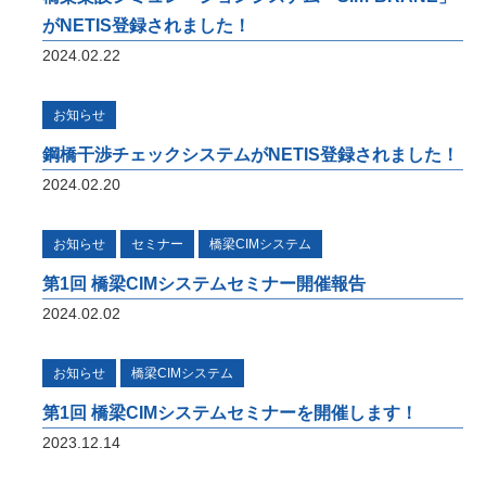
ベーション、また投稿論文や講演実績を紹介
がNETIS登録されました！
いたします。
2024.02.22
お知らせ
i-Construction
鋼橋干渉チェックシステムがNETIS登録されました！
橋梁の建設現場におけるオープンイノベーシ
ョン
2024.02.20
オフィスケイワンが参画するコンソーシアム
が取り組んだ「建設現場の生産性を飛躍的に
お知らせ
セミナー
橋梁CIMシステム
向上するための革新的技術の導入・活用に関
するプロジェクト」をご紹介しています。
第1回 橋梁CIMシステムセミナー開催報告
2024.02.02
橋梁ギャラリー
橋梁は構造形式の違いで「桁橋」「アーチ
お知らせ
橋梁CIMシステム
橋」「トラス橋」「斜張橋」「吊橋」に大別
できます。 全国各地で地域のランドマーク
第1回 橋梁CIMシステムセミナーを開催します！
となっている橋梁をご紹介しています。
2023.12.14