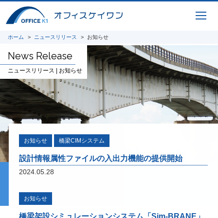
CIMコレクション
橋梁CIMシステムのコレクションシリーズ
ホーム
用途別にまとめたお得なセットパッケージ
ニュースリリース
お知らせ
News Release
ニュースリリース | お知らせ
ICTサービス
橋梁CIM 支援サービス 3Dモデリング、設
計照査、重心計算、施工シミュレーション、
完成パース、 CIM-PDF変換、点群データ、
AR / VR、自社プログラムを利用した設計図
お知らせ
橋梁CIMシステム
面、原寸展開データ作成、 スタッド配置図
設計情報属性ファイルの入出力機能の提供開始
作成、曲面展開図作成
2024.05.28
研究開発
お知らせ
将来の橋梁建設システムの生産性向上に貢献
すべく、3Dモデルを中心とした研究開発に
橋梁架設シミュレーションシステム「Sim-BRANE」
取り組んでいます。共同開発やオープンイノ