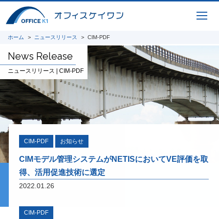
橋梁CIMシステムのコレクションシリーズ
用途別にまとめたお得なセットパッケージ
ホーム
ニュースリリース
CIM-PDF
News Release
ニュースリリース | CIM-PDF
ICTサービス
橋梁CIM 支援サービス 3Dモデリング、設
計照査、重心計算、施工シミュレーション、
完成パース、 CIM-PDF変換、点群データ、
AR / VR、自社プログラムを利用した設計図
面、原寸展開データ作成、 スタッド配置図
CIM-PDF
お知らせ
作成、曲面展開図作成
CIMモデル管理システムがNETISにおいてVE評価を取
得、活用促進技術に選定
研究開発
2022.01.26
将来の橋梁建設システムの生産性向上に貢献
すべく、3Dモデルを中心とした研究開発に
取り組んでいます。共同開発やオープンイノ
CIM-PDF
ベーション、また投稿論文や講演実績を紹介