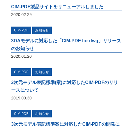
いたします。
CIM-PDF製品サイトをリニューアルしました
2020.02.29
i-Construction
CIM-PDF
お知らせ
橋梁の建設現場におけるオープンイノベーシ
3DAモデルに対応した「CIM-PDF for dwg」リリース
ョン
オフィスケイワンが参画するコンソーシアム
のお知らせ
が取り組んだ「建設現場の生産性を飛躍的に
2020.01.20
向上するための革新的技術の導入・活用に関
するプロジェクト」をご紹介しています。
CIM-PDF
お知らせ
橋梁ギャラリー
3次元モデル表記標準(案)に対応したCIM-PDFのリリ
橋梁は構造形式の違いで「桁橋」「アーチ
ースについて
橋」「トラス橋」「斜張橋」「吊橋」に大別
2019.09.30
できます。 全国各地で地域のランドマーク
となっている橋梁をご紹介しています。
CIM-PDF
お知らせ
3次元モデル表記標準案に対応したCIM-PDFの開発に