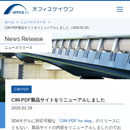
取り組んでいます。共同開発やオープンイノ
ベーション、また投稿論文や講演実績を紹介
いたします。
ホーム
ニュースリリース
CIM-PDF製品サイトをリニューアルしました（2020.02.29）
i-Construction
News Release
橋梁の建設現場におけるオープンイノベーシ
ニュースリリース
ョン
オフィスケイワンが参画するコンソーシアム
が取り組んだ「建設現場の生産性を飛躍的に
向上するための革新的技術の導入・活用に関
するプロジェクト」をご紹介しています。
橋梁ギャラリー
CIM-PDF
橋梁は構造形式の違いで「桁橋」「アーチ
CIM-PDF製品サイトをリニューアルしました
橋」「トラス橋」「斜張橋」「吊橋」に大別
2020.02.29
できます。 全国各地で地域のランドマーク
となっている橋梁をご紹介しています。
3DAモデルに対応可能な「
CIM-PDF for dwg
」のリリースに
ともない、製品サイトの内容をリニューアルしましたのでお