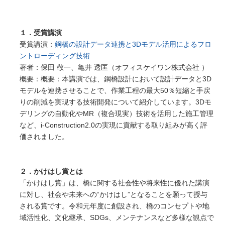
１．受賞講演
受賞講演：
鋼橋の設計データ連携と3Dモデル活用によるフロ
ントローディング技術
著者：保田 敬一、亀井 透匡（オフィスケイワン株式会社 ）
概要：概要：本講演では、鋼橋設計において設計データと3D
モデルを連携させることで、作業工程の最大50％短縮と手戻
りの削減を実現する技術開発について紹介しています。3Dモ
デリングの自動化やMR（複合現実）技術を活用した施工管理
など、i-Construction2.0の実現に貢献する取り組みが高く評
価されました。
２．かけはし賞とは
「かけはし賞」は、橋に関する社会性や将来性に優れた講演
に対し、社会や未来への“かけはし”となることを願って授与
される賞です。令和元年度に創設され、橋のコンセプトや地
域活性化、文化継承、SDGs、メンテナンスなど多様な観点で