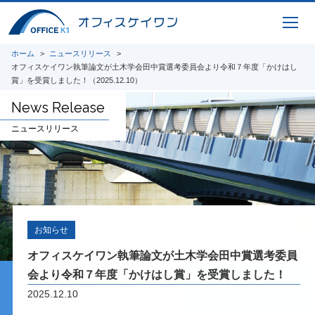
i-Construction
橋梁の建設現場におけるオープンイノベーシ
ョン
ホーム
ニュースリリース
オフィスケイワンが参画するコンソーシアム
オフィスケイワン執筆論文が土木学会田中賞選考委員会より令和７年度「かけはし
が取り組んだ「建設現場の生産性を飛躍的に
賞」を受賞しました！（2025.12.10）
向上するための革新的技術の導入・活用に関
するプロジェクト」をご紹介しています。
News Release
ニュースリリース
橋梁ギャラリー
橋梁は構造形式の違いで「桁橋」「アーチ
橋」「トラス橋」「斜張橋」「吊橋」に大別
できます。 全国各地で地域のランドマーク
となっている橋梁をご紹介しています。
お知らせ
オフィスケイワン執筆論文が土木学会田中賞選考委員
会より令和７年度「かけはし賞」を受賞しました！
2025.12.10