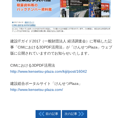
ICTサービス
橋梁CIM 支援サービス 3Dモデリング、設
計照査、重心計算、施工シミュレーション、
完成パース、 CIM-PDF変換、点群データ、
AR / VR、自社プログラムを利用した設計図
面、原寸展開データ作成、 スタッド配置図
建設ITガイド2017（一般財団法人 経済調査会）に寄稿した記
作成、曲面展開図作成
事「CIMにおける3DPDF活用法」が「けんせつPlaza」ウェブ
版に公開されていますのでお知らせいたします。
研究開発
将来の橋梁建設システムの生産性向上に貢献
CIMにおける3DPDF活用法
すべく、3Dモデルを中心とした研究開発に
http://www.kensetsu-plaza.com/kiji/post/16042
取り組んでいます。共同開発やオープンイノ
ベーション、また投稿論文や講演実績を紹介
建設総合ポータルサイト「けんせつPlaza」
いたします。
http://www.kensetsu-plaza.com/
i-Construction
橋梁の建設現場におけるオープンイノベーシ
前の記事
次の記事