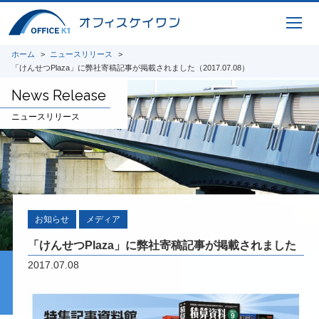
NETIS登録技術
KK-220085-A
詳細ページ準備中
ホーム
ニュースリリース
「けんせつPlaza」に弊社寄稿記事が掲載されました（2017.07.08）
Infra
Puzzle
News Release
建設業の魅力を発信するためのコミュ
ニュースリリース
ニケーションツール
CIMコレクション
お知らせ
メディア
橋梁CIMシステムのコレクションシリーズ
「けんせつPlaza」に弊社寄稿記事が掲載されました
用途別にまとめたお得なセットパッケージ
2017.07.08