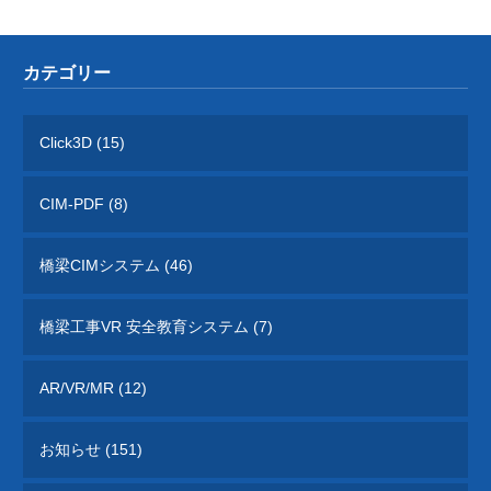
ョン
オフィスケイワンが参画するコンソーシアム
が取り組んだ「建設現場の生産性を飛躍的に
向上するための革新的技術の導入・活用に関
カテゴリー
するプロジェクト」をご紹介しています。
Click3D (15)
橋梁ギャラリー
橋梁は構造形式の違いで「桁橋」「アーチ
CIM-PDF (8)
橋」「トラス橋」「斜張橋」「吊橋」に大別
できます。 全国各地で地域のランドマーク
となっている橋梁をご紹介しています。
橋梁CIMシステム (46)
橋梁工事VR 安全教育システム (7)
AR/VR/MR (12)
お知らせ (151)