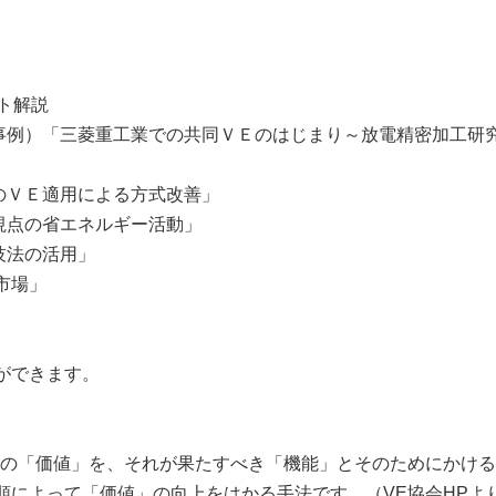
ト解説
事例）「三菱重工業での共同ＶＥのはじまり～放電精密加工研
のＶＥ適用による方式改善」
視点の省エネルギー活動」
技法の活用」
市場」
ができます。
品やサービスの「価値」を、それが果たすべき「機能」とそのためにかけ
順によって「価値」の向上をはかる手法です。（VE協会HPよ