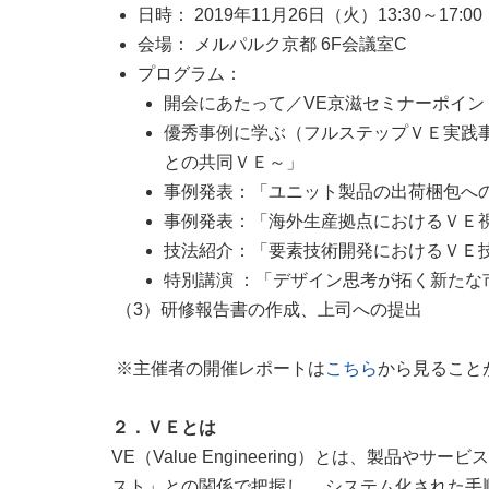
日時： 2019年11月26日（火）13:30～17:00
会場： メルパルク京都 6F会議室C
プログラム：
開会にあたって／VE京滋セミナーポイン
優秀事例に学ぶ（フルステップＶＥ実践
との共同ＶＥ～」
事例発表：「ユニット製品の出荷梱包へ
事例発表：「海外生産拠点におけるＶＥ
技法紹介：「要素技術開発におけるＶＥ
特別講演 ：「デザイン思考が拓く新たな
（3）研修報告書の作成、上司への提出
※主催者の開催レポートは
こちら
から見ること
２．ＶＥとは
VE（Value Engineering）とは、製
スト」との関係で把握し、 システム化された手