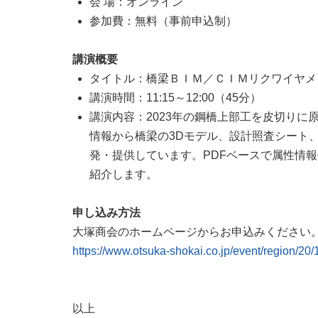
会 場：オンライン
参加費：無料（事前申込制）
講演概要
タイトル：橋梁ＢＩＭ／ＣＩＭリクワイヤメン
講演時間：11:15～12:00（45分）
講演内容：2023年の鋼橋上部工を皮切りに原
情報から橋梁の3Dモデル、設計照査シート、
発・提供しています。PDFベースで属性情報
紹介します。
申し込み方法
大塚商会のホームページからお申込みください
https://www.otsuka-shokai.co.jp/event/region/20
以上