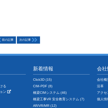
前の記事
次の記事
新着情報
会社
Click3D (15)
会社概
ける
CIM-PDF (8)
沿革
ション
橋梁CIMシステム (46)
アクセ
橋梁工事VR 安全教育システム (7)
個人情
AR/VR/MR (12)