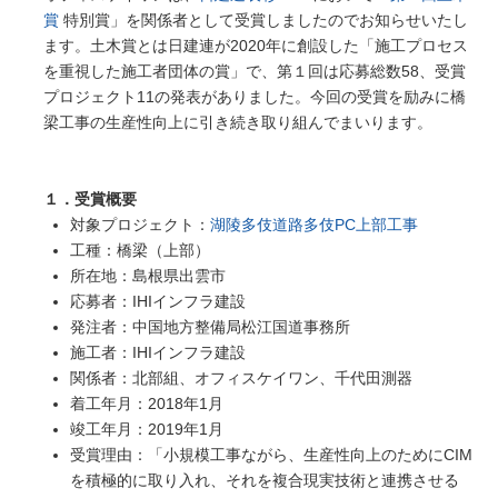
賞
特別賞」を関係者として受賞しましたのでお知らせいたし
ます。土木賞とは日建連が2020年に創設した「施工プロセス
を重視した施工者団体の賞」で、第１回は応募総数58、受賞
プロジェクト11の発表がありました。今回の受賞を励みに橋
梁工事の生産性向上に引き続き取り組んでまいります。
１．受賞概要
対象プロジェクト：
湖陵多伎道路多伎PC上部工事
工種：橋梁（上部）
所在地：島根県出雲市
応募者：IHIインフラ建設
発注者：中国地方整備局松江国道事務所
施工者：IHIインフラ建設
関係者：北部組、オフィスケイワン、千代田測器
着工年月：2018年1月
竣工年月：2019年1月
受賞理由：「小規模工事ながら、生産性向上のためにCIM
を積極的に取り入れ、それを複合現実技術と連携させる