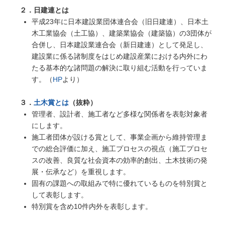
２．日建連とは
平成23年に日本建設業団体連合会（旧日建連）、日本土
木工業協会（土工協）、建築業協会（建築協）の3団体が
合併し、日本建設業連合会（新日建連）として発足し、
建設業に係る諸制度をはじめ建設産業における内外にわ
たる基本的な諸問題の解決に取り組む活動を行っていま
す。（
HP
より）
３．
土木賞とは
（抜粋）
管理者、設計者、施工者など多様な関係者を表彰対象者
にします。
施工者団体が設ける賞として、事業企画から維持管理ま
での総合評価に加え、施工プロセスの視点（施工プロセ
スの改善、良質な社会資本の効率的創出、土木技術の発
展・伝承など）を重視します。
固有の課題への取組みで特に優れているものを特別賞と
して表彰します。
特別賞を含め10件内外を表彰します。