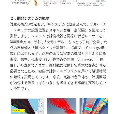
２．開発システムの概要
対象の橋梁3次元モデルをシステムに読み込んで、3Dレーザ
ースキャナの設置位置とスキャン密度（点間隔）を指定して
実行します。システムは計測機器と同様に仮想レーザーを
360度全方向に照射し3次元モデルにもっとも手前で交差した
点の座標値と法線ベクトルを計算し、点群ファイル（xyz形
式）に出力します。点群の密度は実際の機器と同じように高
密度、標準、低密度（10m先で点の間隔＝6mm～20mm程
度）から選択できます。部材数に比例して膨大な交点計算が
必要となるため、独自の計算アルゴリズムを用いて処理時間
の短縮を実現しています。今後、点群の色取得や、計測機器
が内包する誤差（ばらつき）を考慮できる機能を実装してい
く予定です。