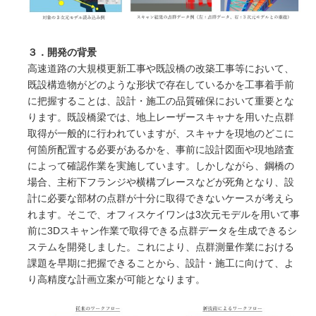
３．開発の背景
高速道路の大規模更新工事や既設橋の改築工事等において、
既設構造物がどのような形状で存在しているかを工事着手前
に把握することは、設計・施工の品質確保において重要とな
ります。既設橋梁では、地上レーザースキャナを用いた点群
取得が一般的に行われていますが、スキャナを現地のどこに
何箇所配置する必要があるかを、事前に設計図面や現地踏査
によって確認作業を実施しています。しかしながら、鋼橋の
場合、主桁下フランジや横構ブレースなどが死角となり、設
計に必要な部材の点群が十分に取得できないケースが考えら
れます。そこで、オフィスケイワンは3次元モデルを用いて事
前に3Dスキャン作業で取得できる点群データを生成できるシ
ステムを開発しました。これにより、点群測量作業における
課題を早期に把握できることから、設計・施工に向けて、よ
り高精度な計画立案が可能となります。