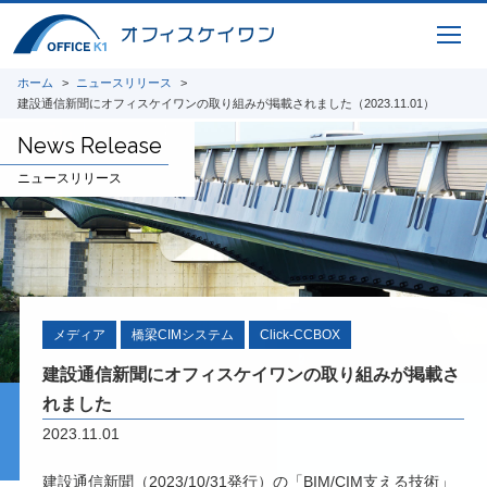
CIMコレクション
橋梁CIMシステムのコレクションシリーズ
ホーム
ニュースリリース
建設通信新聞にオフィスケイワンの取り組みが掲載されました（2023.11.01）
用途別にまとめたお得なセットパッケージ
News Release
ニュースリリース
ICTサービス
橋梁CIM 支援サービス 3Dモデリング、設
計照査、重心計算、施工シミュレーション、
完成パース、 CIM-PDF変換、点群データ、
メディア
橋梁CIMシステム
Click-CCBOX
AR / VR、自社プログラムを利用した設計図
面、原寸展開データ作成、 スタッド配置図
建設通信新聞にオフィスケイワンの取り組みが掲載さ
作成、曲面展開図作成
れました
2023.11.01
研究開発
将来の橋梁建設システムの生産性向上に貢献
建設通信新聞（2023/10/31発行）の「BIM/CIM支える技術」