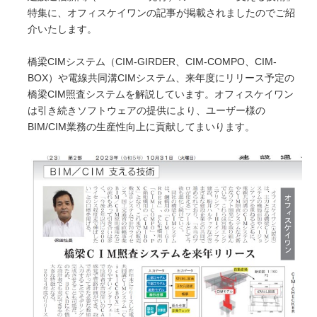
すべく、3Dモデルを中心とした研究開発に
特集に、オフィスケイワンの記事が掲載されましたのでご紹
取り組んでいます。共同開発やオープンイノ
介いたします。
ベーション、また投稿論文や講演実績を紹介
いたします。
橋梁CIMシステム（CIM-GIRDER、CIM-COMPO、CIM-
BOX）や電線共同溝CIMシステム、来年度にリリース予定の
橋梁CIM照査システムを解説しています。オフィスケイワン
i-Construction
は引き続きソフトウェアの提供により、ユーザー様の
橋梁の建設現場におけるオープンイノベーシ
BIM/CIM業務の生産性向上に貢献してまいります。
ョン
オフィスケイワンが参画するコンソーシアム
が取り組んだ「建設現場の生産性を飛躍的に
向上するための革新的技術の導入・活用に関
するプロジェクト」をご紹介しています。
橋梁ギャラリー
橋梁は構造形式の違いで「桁橋」「アーチ
橋」「トラス橋」「斜張橋」「吊橋」に大別
できます。 全国各地で地域のランドマーク
となっている橋梁をご紹介しています。