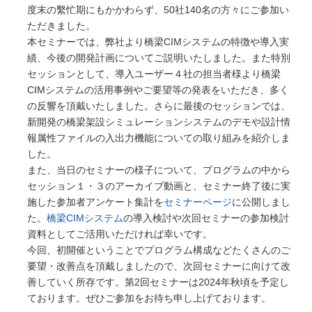
ョン
度末の繫忙期にもかかわらず、50社140名の方々にご参加い
オフィスケイワンが参画するコンソーシアム
ただきました。
が取り組んだ「建設現場の生産性を飛躍的に
本セミナーでは、弊社より橋梁CIMシステムの特徴や導入実
向上するための革新的技術の導入・活用に関
績、今後の開発計画についてご説明いたしました。また特別
するプロジェクト」をご紹介しています。
セッションとして、導入ユーザー４社の担当者様より橋梁
CIMシステムの活用事例やご要望等の発表をいただき、多く
橋梁ギャラリー
の反響を頂戴いたしました。さらに最後のセッションでは、
橋梁は構造形式の違いで「桁橋」「アーチ
新開発の橋梁架設シミュレーションシステムのデモや設計情
橋」「トラス橋」「斜張橋」「吊橋」に大別
報属性ファイルの入出力機能についての取り組みを紹介しま
できます。 全国各地で地域のランドマーク
した。
となっている橋梁をご紹介しています。
また、当日のセミナーの様子について、プログラムの中から
セッション１・３のアーカイブ動画と、セミナー終了後に実
施した参加者アンケート集計を
セミナーページ
に公開しまし
た。
橋梁CIMシステム
の導入検討や次回セミナーの参加検討
資料としてご活用いただければ幸いです。
今回、初開催ということでプログラム構成などたくさんのご
要望・改善点を頂戴しましたので、次回セミナーに向けて改
善していく所存です。第2回セミナーは2024年秋頃を予定し
ております。ぜひご参加をお待ち申し上げております。