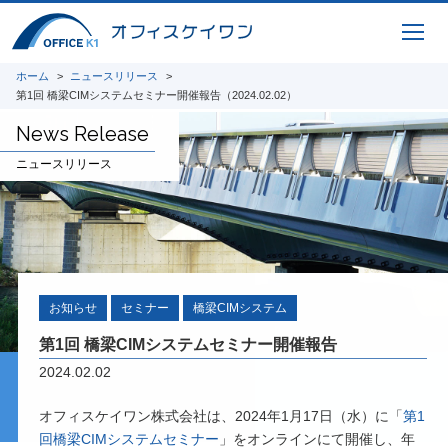
ICTサービス
橋梁CIM 支援サービス 3Dモデリング、設
ホーム
ニュースリリース
計照査、重心計算、施工シミュレーション、
第1回 橋梁CIMシステムセミナー開催報告（2024.02.02）
完成パース、 CIM-PDF変換、点群データ、
AR / VR、自社プログラムを利用した設計図
News Release
面、原寸展開データ作成、 スタッド配置図
作成、曲面展開図作成
ニュースリリース
研究開発
将来の橋梁建設システムの生産性向上に貢献
すべく、3Dモデルを中心とした研究開発に
取り組んでいます。共同開発やオープンイノ
ベーション、また投稿論文や講演実績を紹介
お知らせ
セミナー
橋梁CIMシステム
いたします。
第1回 橋梁CIMシステムセミナー開催報告
2024.02.02
i-Construction
オフィスケイワン株式会社は、2024年1月17日（水）に「
第1
橋梁の建設現場におけるオープンイノベーシ
回橋梁CIMシステムセミナー
」をオンラインにて開催し、年