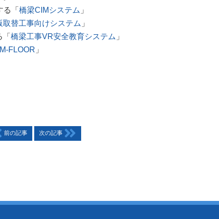
とする「
橋梁CIMシステム
」
版取替工事向けシステム
」
る「
橋梁工事VR安全教育システム
」
IM-FLOOR
」
前の記事
次の記事