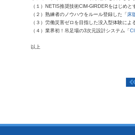
（１）NETIS推奨技術CIM-GIRDERをはじめ
（２）熟練者のノウハウをルール登録した「
床
（３）労働災害ゼロを目指した没入型体験によ
（４）業界初！吊足場の3次元設計システム「
C
以上