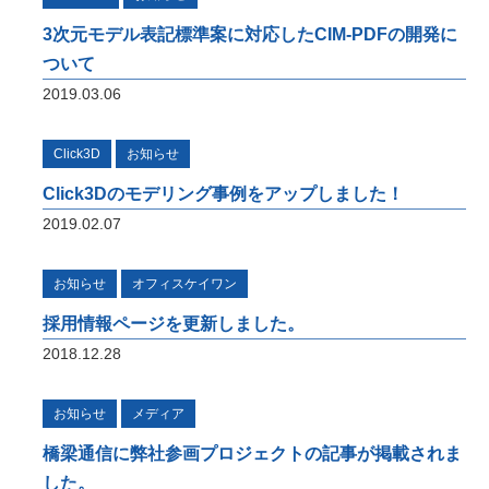
オフィスケイワンが参画するコンソーシアム
が取り組んだ「建設現場の生産性を飛躍的に
3次元モデル表記標準案に対応したCIM-PDFの開発に
向上するための革新的技術の導入・活用に関
ついて
するプロジェクト」をご紹介しています。
2019.03.06
橋梁ギャラリー
Click3D
お知らせ
橋梁は構造形式の違いで「桁橋」「アーチ
橋」「トラス橋」「斜張橋」「吊橋」に大別
Click3Dのモデリング事例をアップしました！
できます。 全国各地で地域のランドマーク
2019.02.07
となっている橋梁をご紹介しています。
お知らせ
オフィスケイワン
採用情報ページを更新しました。
2018.12.28
お知らせ
メディア
橋梁通信に弊社参画プロジェクトの記事が掲載されま
した。