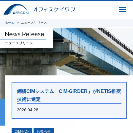
ICTサービス
橋梁CIM 支援サービス 3Dモデリング、設
計照査、重心計算、施工シミュレーション、
ホーム
ニュースリリース
完成パース、 CIM-PDF変換、点群データ、
AR / VR、自社プログラムを利用した設計図
News Release
面、原寸展開データ作成、 スタッド配置図
作成、曲面展開図作成
ニュースリリース
研究開発
将来の橋梁建設システムの生産性向上に貢献
すべく、3Dモデルを中心とした研究開発に
取り組んでいます。共同開発やオープンイノ
ベーション、また投稿論文や講演実績を紹介
鋼橋CIMシステム「CIM-GIRDER」がNETIS推奨
いたします。
技術に選定
2026.04.28
i-Construction
橋梁の建設現場におけるオープンイノベーシ
ョン
CIM-PDF
お知らせ