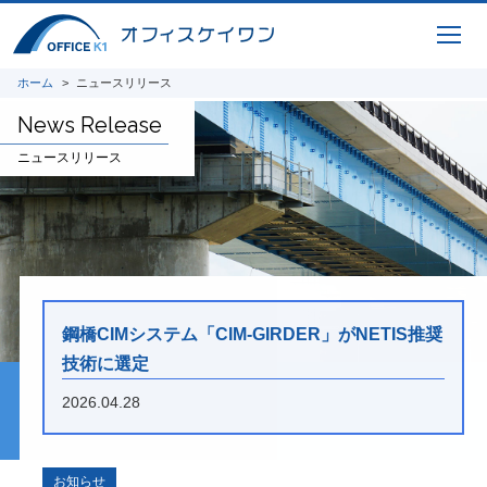
ICTサービス
橋梁CIM 支援サービス 3Dモデリング、設
計照査、重心計算、施工シミュレーション、
ホーム
ニュースリリース
完成パース、 CIM-PDF変換、点群データ、
AR / VR、自社プログラムを利用した設計図
News Release
面、原寸展開データ作成、 スタッド配置図
作成、曲面展開図作成
ニュースリリース
研究開発
将来の橋梁建設システムの生産性向上に貢献
すべく、3Dモデルを中心とした研究開発に
取り組んでいます。共同開発やオープンイノ
ベーション、また投稿論文や講演実績を紹介
鋼橋CIMシステム「CIM-GIRDER」がNETIS推奨
いたします。
技術に選定
2026.04.28
i-Construction
橋梁の建設現場におけるオープンイノベーシ
ョン
お知らせ