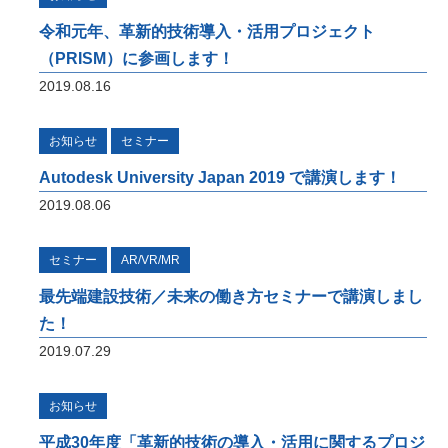
オフィスケイワンが参画するコンソーシアム
が取り組んだ「建設現場の生産性を飛躍的に
令和元年、革新的技術導入・活用プロジェクト
向上するための革新的技術の導入・活用に関
（PRISM）に参画します！
するプロジェクト」をご紹介しています。
2019.08.16
橋梁ギャラリー
お知らせ
セミナー
橋梁は構造形式の違いで「桁橋」「アーチ
橋」「トラス橋」「斜張橋」「吊橋」に大別
Autodesk University Japan 2019 で講演します！
できます。 全国各地で地域のランドマーク
2019.08.06
となっている橋梁をご紹介しています。
セミナー
AR/VR/MR
最先端建設技術／未来の働き方セミナーで講演しまし
た！
2019.07.29
お知らせ
平成30年度「革新的技術の導入・活用に関するプロジ