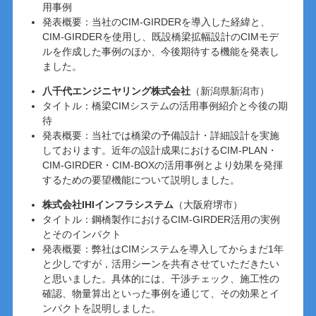
用事例
発表概要：当社のCIM-GIRDERを導入した経緯と、
CIM-GIRDERを使用し、既設橋梁拡幅設計のCIMモデ
ルを作成した事例のほか、今後期待する機能を発表し
ました。
八千代エンジニヤリング株式会社
（新潟県新潟市）
タイトル：橋梁CIMシステムの活用事例紹介と今後の期
待
発表概要：当社では橋梁の予備設計・詳細設計を実施
しております。近年の設計成果におけるCIM-PLAN・
CIM-GIRDER・CIM-BOXの活用事例とより効果を発揮
するための要望機能について説明しました。
株式会社IHIインフラシステム
（大阪府堺市）
タイトル：鋼橋製作におけるCIM-GIRDER活用の実例
とそのインパクト
発表概要：弊社はCIMシステムを導入してからまだ1年
と少しですが，活用シーンを共有させていただきたい
と思いました。具体的には、干渉チェック、施工性の
確認、物量算出といった事例を通じて、その効果とイ
ンパクトを説明しました。