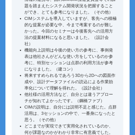
題を踏まえたシステム開発状況を把握すること
ができ、とても参考になりました。（その他）
CIMシステムを導入していますが、客先への積極
的な提案が必要な中、今まで考案するのが難し
かった。今回のセミナーは今後客先への活用方
法の提案材料になると思いました。（設計会
社）
機能向上説明は今後の使い方の参考に、事例発
表は他社さんがどんな使い方をしているのか参
考に、特別セッションは点群の利用方法が参考
になりました。（建コン）
将来すすめられるであろう3Dから2Dへの図面作
成や、設計データファイルの読込による作業効
率化について理解を得れた。（設計会社）
他社様の活用方法など、自分とは違うアプロー
チが知れてよかったです。（鋼橋ファブ）
CIMの説明は、自分には説明不足と感じた。点群
活用は、3セッションの中で、一番身になったと
思う。（その他）
どこまでが実現できて実用化されているのか、
何が課題なのかがわかり非常に有意義でした。