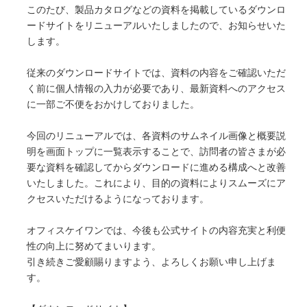
橋梁の建設現場におけるオープンイノベーシ
このたび、製品カタログなどの資料を掲載しているダウンロ
ョン
ードサイトをリニューアルいたしましたので、お知らせいた
オフィスケイワンが参画するコンソーシアム
します。
が取り組んだ「建設現場の生産性を飛躍的に
向上するための革新的技術の導入・活用に関
するプロジェクト」をご紹介しています。
従来のダウンロードサイトでは、資料の内容をご確認いただ
く前に個人情報の入力が必要であり、最新資料へのアクセス
に一部ご不便をおかけしておりました。
橋梁ギャラリー
橋梁は構造形式の違いで「桁橋」「アーチ
今回のリニューアルでは、各資料のサムネイル画像と概要説
橋」「トラス橋」「斜張橋」「吊橋」に大別
明を画面トップに一覧表示することで、訪問者の皆さまが必
できます。 全国各地で地域のランドマーク
要な資料を確認してからダウンロードに進める構成へと改善
となっている橋梁をご紹介しています。
いたしました。これにより、目的の資料によりスムーズにア
クセスいただけるようになっております。
オフィスケイワンでは、今後も公式サイトの内容充実と利便
性の向上に努めてまいります。
引き続きご愛顧賜りますよう、よろしくお願い申し上げま
す。