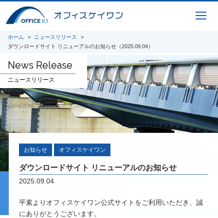
ICTサービス
ホーム
ニュースリリース
橋梁CIM 支援サービス 3Dモデリング、設
ダウンロードサイト リニューアルのお知らせ（2025.09.04）
計照査、重心計算、施工シミュレーション、
完成パース、 CIM-PDF変換、点群データ、
News Release
AR / VR、自社プログラムを利用した設計図
面、原寸展開データ作成、 スタッド配置図
ニュースリリース
作成、曲面展開図作成
研究開発
将来の橋梁建設システムの生産性向上に貢献
すべく、3Dモデルを中心とした研究開発に
取り組んでいます。共同開発やオープンイノ
お知らせ
オフィスケイワン
ベーション、また投稿論文や講演実績を紹介
ダウンロードサイト リニューアルのお知らせ
いたします。
2025.09.04
平素よりオフィスケイワン公式サイトをご利用いただき、誠
i-Construction
にありがとうございます。