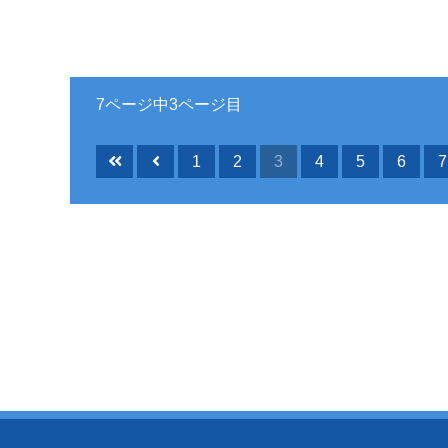
7ページ中3ページ目
1
2
3
4
5
6
7