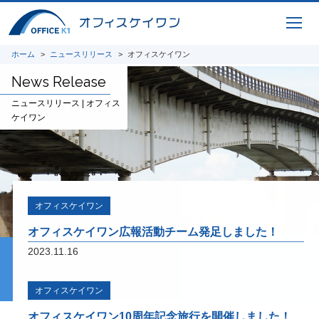
CIMコレクション
ホーム
ニュースリリース
オフィスケイワン
橋梁CIMシステムのコレクションシリーズ
News Release
用途別にまとめたお得なセットパッケージ
ニュースリリース | オフィス
ケイワン
ICTサービス
橋梁CIM 支援サービス 3Dモデリング、設
オフィスケイワン
計照査、重心計算、施工シミュレーション、
完成パース、 CIM-PDF変換、点群データ、
オフィスケイワン広報活動チーム発足しました！
AR / VR、自社プログラムを利用した設計図
2023.11.16
面、原寸展開データ作成、 スタッド配置図
作成、曲面展開図作成
オフィスケイワン
研究開発
オフィスケイワン10周年記念旅行を開催しました！