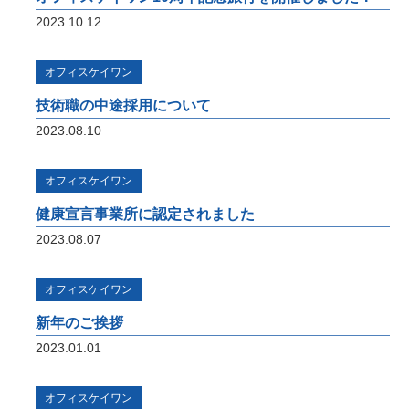
将来の橋梁建設システムの生産性向上に貢献
2023.10.12
すべく、3Dモデルを中心とした研究開発に
取り組んでいます。共同開発やオープンイノ
ベーション、また投稿論文や講演実績を紹介
オフィスケイワン
いたします。
技術職の中途採用について
2023.08.10
i-Construction
オフィスケイワン
橋梁の建設現場におけるオープンイノベーシ
ョン
健康宣言事業所に認定されました
オフィスケイワンが参画するコンソーシアム
2023.08.07
が取り組んだ「建設現場の生産性を飛躍的に
向上するための革新的技術の導入・活用に関
するプロジェクト」をご紹介しています。
オフィスケイワン
新年のご挨拶
橋梁ギャラリー
2023.01.01
橋梁は構造形式の違いで「桁橋」「アーチ
橋」「トラス橋」「斜張橋」「吊橋」に大別
できます。 全国各地で地域のランドマーク
オフィスケイワン
となっている橋梁をご紹介しています。