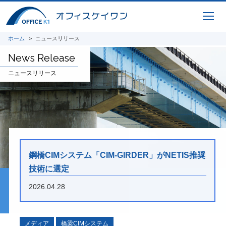
計照査、重心計算、施工シミュレーション、
完成パース、 CIM-PDF変換、点群データ、
AR / VR、自社プログラムを利用した設計図
面、原寸展開データ作成、 スタッド配置図
ホーム
ニュースリリース
作成、曲面展開図作成
News Release
研究開発
ニュースリリース
将来の橋梁建設システムの生産性向上に貢献
すべく、3Dモデルを中心とした研究開発に
取り組んでいます。共同開発やオープンイノ
ベーション、また投稿論文や講演実績を紹介
いたします。
鋼橋CIMシステム「CIM-GIRDER」がNETIS推奨
i-Construction
技術に選定
橋梁の建設現場におけるオープンイノベーシ
2026.04.28
ョン
オフィスケイワンが参画するコンソーシアム
が取り組んだ「建設現場の生産性を飛躍的に
向上するための革新的技術の導入・活用に関
メディア
橋梁CIMシステム