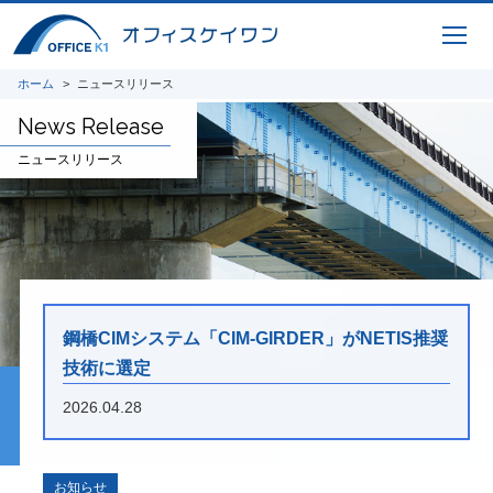
ICTサービス
橋梁CIM 支援サービス 3Dモデリング、設
ホーム
ニュースリリース
計照査、重心計算、施工シミュレーション、
News Release
完成パース、 CIM-PDF変換、点群データ、
AR / VR、自社プログラムを利用した設計図
ニュースリリース
面、原寸展開データ作成、 スタッド配置図
作成、曲面展開図作成
研究開発
将来の橋梁建設システムの生産性向上に貢献
すべく、3Dモデルを中心とした研究開発に
取り組んでいます。共同開発やオープンイノ
鋼橋CIMシステム「CIM-GIRDER」がNETIS推奨
ベーション、また投稿論文や講演実績を紹介
技術に選定
いたします。
2026.04.28
i-Construction
橋梁の建設現場におけるオープンイノベーシ
お知らせ