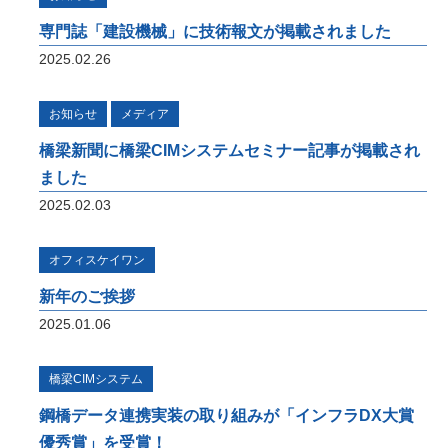
ョン
専門誌「建設機械」に技術報文が掲載されました
オフィスケイワンが参画するコンソーシアム
が取り組んだ「建設現場の生産性を飛躍的に
2025.02.26
向上するための革新的技術の導入・活用に関
するプロジェクト」をご紹介しています。
お知らせ
メディア
橋梁ギャラリー
橋梁新聞に橋梁CIMシステムセミナー記事が掲載され
ました
橋梁は構造形式の違いで「桁橋」「アーチ
橋」「トラス橋」「斜張橋」「吊橋」に大別
2025.02.03
できます。 全国各地で地域のランドマーク
となっている橋梁をご紹介しています。
オフィスケイワン
新年のご挨拶
2025.01.06
橋梁CIMシステム
鋼橋データ連携実装の取り組みが「インフラDX大賞
優秀賞」を受賞！